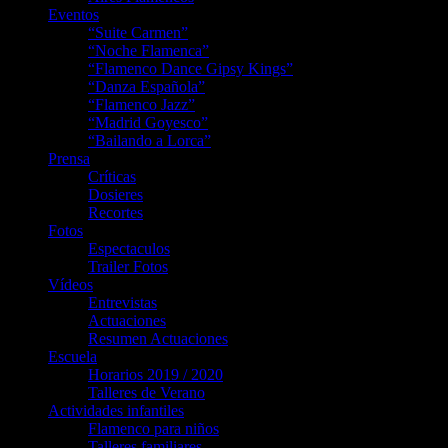
Eventos
“Suite Carmen”
“Noche Flamenca”
“Flamenco Dance Gipsy Kings”
“Danza Española”
“Flamenco Jazz”
“Madrid Goyesco”
“Bailando a Lorca”
Prensa
Críticas
Dosieres
Recortes
Fotos
Espectaculos
Trailer Fotos
Vídeos
Entrevistas
Actuaciones
Resumen Actuaciones
Escuela
Horarios 2019 / 2020
Talleres de Verano
Actividades infantiles
Flamenco para niños
Talleres familiares