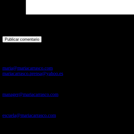
Comentario
Puedes usar las siguientes etiquetas y atributos
HTML
:
<a href="" 
<q cite=""> <strike> <strong>
Contacto
Directora: María Carrasco
maria@mariacarrasco.com
mariacarrasco.prensa@yahoo.es
Tel. +34 620 895 907
Mánager y Contratación:
manager@mariacarrasco.com
Tel. +34 620 895 907
Escuela de Baile El Tablao
escuela@mariacarrasco.com
Tel. +34 620 895 907
(también WhatsApp)