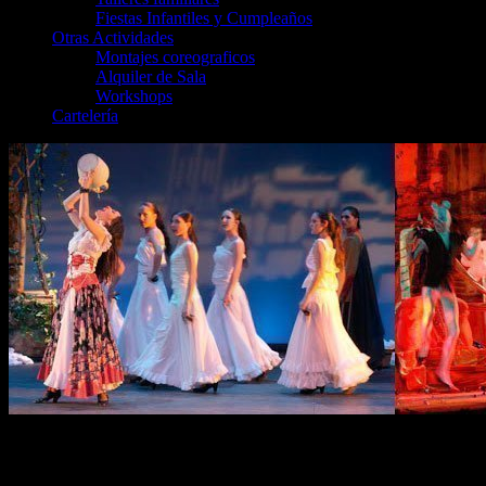
Fiestas Infantiles y Cumpleaños
Otras Actividades
Montajes coreograficos
Alquiler de Sala
Workshops
Cartelería
Bailando a Lorca