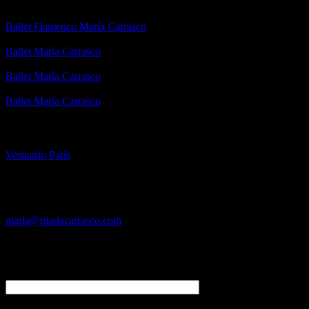
Canal de YouTube:
Ballet Flamenco María Carrasco
Facebook:
Ballet María Carrasco
Instagram:
Ballet María Carrasco
Twitter:
Ballet María Carrasco
PÁGINAS AMIGAS
Vestuario París
¿Quieres trabajar con nosotros?
Si deseas trabajar con nosotros, envía tu curriculum a:
maria@mariacarrasco.com
Deja tu comentario
Nombre (requerido)