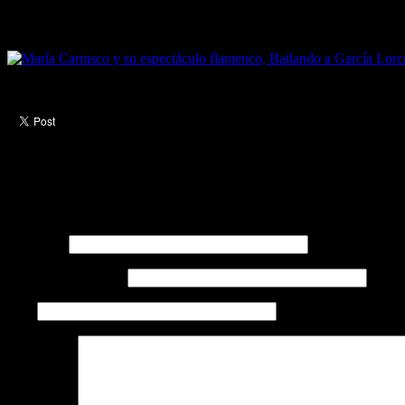
Bailando a Lorca
es un
espectáculo
con sabor
Flamenco
a través 
unidos al sentimiento del Flamenco con María Carrasco, a través d
María Carrasco y su espectáculo flamenco, Bailando a Lorca
Deja un comentario
Tu dirección de correo electrónico no será publicada. Los campos ne
Nombre
*
Correo electrónico
*
Web