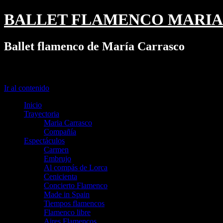
BALLET FLAMENCO MARIA
Ballet flamenco de María Carrasco
Menú
Ir al contenido
Inicio
Trayectoria
Maria Carrasco
Compañía
Espectáculos
Carmen
Embrujo
Al compás de Lorca
Cenicienta
Concierto Flamenco
Made in Spain
Tiempos flamencos
Flamenco libre
Aires Flamencos