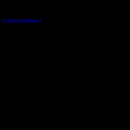
Donde estamos
Ballet Flamenco Maria Carrasco
C/ Santa Polonia nº 9
Madrid 28014, Spain
Tf: +34 620 895 907
REDES SOCIALES