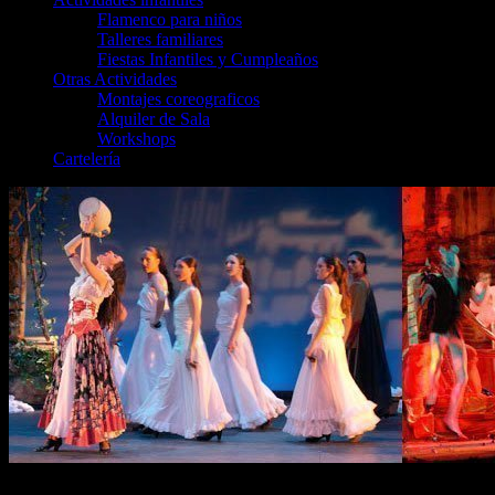
Flamenco para niños
Talleres familiares
Fiestas Infantiles y Cumpleaños
Otras Actividades
Montajes coreograficos
Alquiler de Sala
Workshops
Cartelería