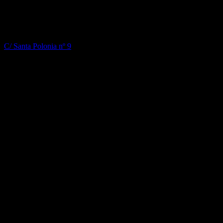
Donde estamos
Ballet Flamenco Maria Carrasco
C/ Santa Polonia nº 9
Madrid 28014, Spain
Tf: +34 620 895 907