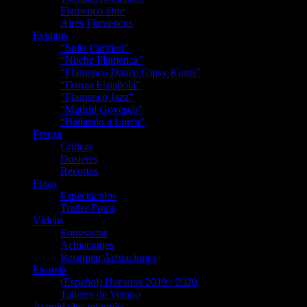
Flamenco libre
Aires Flamencos
Eventos
“Suite Carmen”
“Noche Flamenca”
“Flamenco Dance Gipsy Kings”
“Danza Española”
“Flamenco Jazz”
“Madrid Goyesco”
“Bailando a Lorca”
Prensa
Críticas
Dosieres
Recortes
Fotos
Espectaculos
Trailer Fotos
Vídeos
Entrevistas
Actuaciones
Resumen Actuaciones
Escuela
(Español) Horarios 2019 / 2020
Talleres de Verano
Actividades infantiles