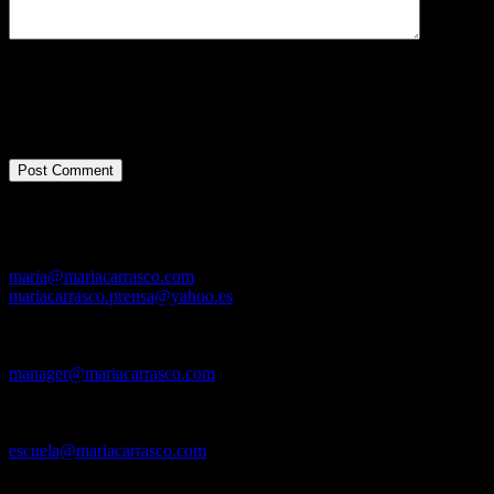
You may use these
HTML
tags and attributes:
<a href=""
title=""> <abbr title=""> <acronym title=""> <b>
<blockquote cite=""> <cite> <code> <del datetime="">
<em> <i> <q cite=""> <strike> <strong>
Contacto
Directora: María Carrasco
maria@mariacarrasco.com
mariacarrasco.prensa@yahoo.es
Tel. +34 620 895 907
Mánager y Contratación:
manager@mariacarrasco.com
Tel. +34 620 895 907
Escuela de Baile El Tablao
escuela@mariacarrasco.com
Tel. +34 620 895 907
(también WhatsApp)