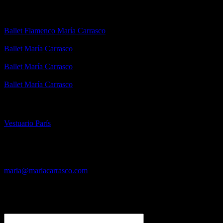
REDES SOCIALES
Canal de YouTube:
Ballet Flamenco María Carrasco
Facebook:
Ballet María Carrasco
Instagram:
Ballet María Carrasco
Twitter:
Ballet María Carrasco
PÁGINAS AMIGAS
Vestuario París
¿Quieres trabajar con nosotros?
Si deseas trabajar con nosotros, envía tu curriculum a:
maria@mariacarrasco.com
Deja tu comentario
Nombre (requerido)