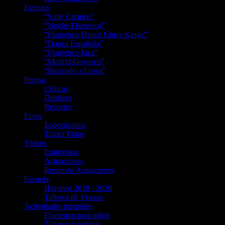
Eventos
“Suite Carmen”
“Noche Flamenca”
“Flamenco Dance Gipsy Kings”
“Danza Española”
“Flamenco Jazz”
“Madrid Goyesco”
“Bailando a Lorca”
Prensa
Críticas
Dosieres
Recortes
Fotos
Espectaculos
Trailer Fotos
Vídeos
Entrevistas
Actuaciones
Resumen Actuaciones
Escuela
Horarios 2019 / 2020
Talleres de Verano
Actividades infantiles
Flamenco para niños
Talleres familiares