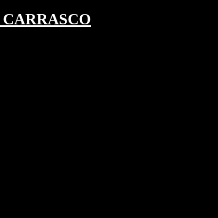
 CARRASCO