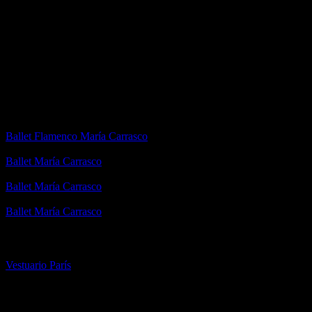
REDES SOCIALES
Canal de YouTube:
Ballet Flamenco María Carrasco
Facebook:
Ballet María Carrasco
Instagram:
Ballet María Carrasco
Twitter:
Ballet María Carrasco
PÁGINAS AMIGAS
Vestuario París
¿Quieres trabajar con nosotros?