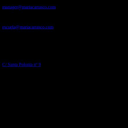
Mánager y Contratación:
manager@mariacarrasco.com
Tel. +34 620 895 907
Escuela de Baile El Tablao
escuela@mariacarrasco.com
Tel. +34 620 895 907
(también WhatsApp)
Donde estamos
Ballet Flamenco Maria Carrasco
C/ Santa Polonia nº 9
Madrid 28014, Spain
Tf: +34 620 895 907