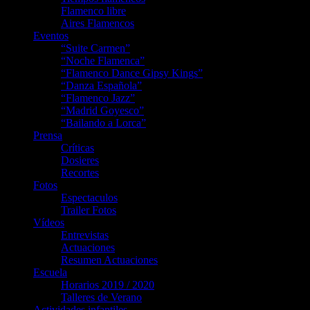
Flamenco libre
Aires Flamencos
Eventos
“Suite Carmen”
“Noche Flamenca”
“Flamenco Dance Gipsy Kings”
“Danza Española”
“Flamenco Jazz”
“Madrid Goyesco”
“Bailando a Lorca”
Prensa
Críticas
Dosieres
Recortes
Fotos
Espectaculos
Trailer Fotos
Vídeos
Entrevistas
Actuaciones
Resumen Actuaciones
Escuela
Horarios 2019 / 2020
Talleres de Verano
Actividades infantiles