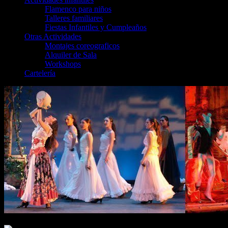
Flamenco para niños
Talleres familiares
Fiestas Infantiles y Cumpleaños
Otras Actividades
Montajes coreograficos
Alquiler de Sala
Workshops
Cartelería