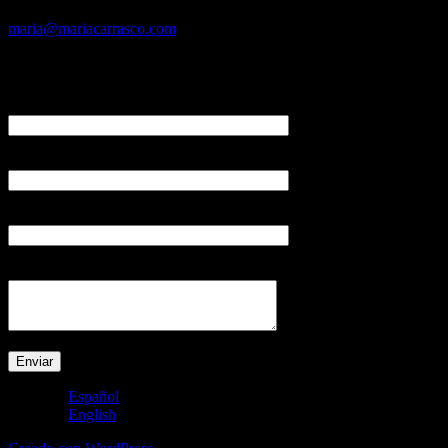
Si deseas trabajar con nosotros, envía tu curriculum a:
maria@mariacarrasco.com
Deja tu comentario
Nombre (requerido)
E-mail (requerido)
Actividad
Su mensaje
Español
English